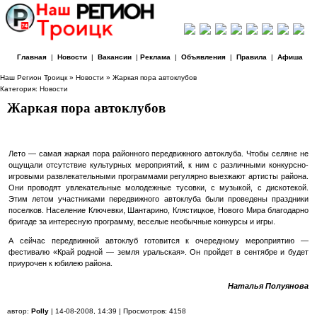
Главная
|
Новости
|
Вакансии
|
Реклама
|
Объявления
|
Правила
|
Афиша
Наш Регион Троицк
»
Новости
» Жаркая пора автоклубов
Категория:
Новости
Жаркая пора автоклубов
Л
ето — самая жаркая пора районного передвижного автоклуба. Чтобы селяне не
ощущали отсутствие культурных мероприятий, к ним с различными конкурсно-
игровыми развлекательными программами регулярно выезжают артисты района.
Они проводят увлекательные молодежные тусовки, с музыкой, с дискотекой.
Этим летом участниками передвижного автоклуба были проведены праздники
поселков. Население Ключевки, Шантарино, Клястицкое, Нового Мира благодарно
бригаде за интересную программу, веселые необычные конкурсы и игры.
А сейчас передвижной автоклуб готовится к очередному мероприятию —
фестивалю «Край родной — земля уральская». Он пройдет в сентябре и будет
приурочен к юбилею района.
Наталья Полуянова
автор:
Polly
| 14-08-2008, 14:39 | Просмотров: 4158