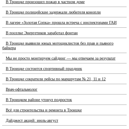
В Троицке произошел пожар в частном доме
В Троицке полицейские задержали любителя конопли
В лагере «Золотая Сопка» прошла встреча с инспекторами ГАИ
В поселке Энергетиков заработал фонтан
В Троицке выявили юных мотоциклистов без прав и пьяного
байкера
Мы не просто монтируем сайдинг — мы отвечаем за результат
В Троицке состоится спортивный праздник
В Троицке сократили рейсы по маршрутам № 21, 11 и 12
Врач-офтальмолог
В Троицком районе утонул подросток
Всё для строительства и ремонта в Троицке
Дайджест акций: июль-август